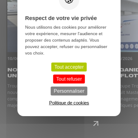
Respect de votre vie privée
Nous utilisons des cookies pour améliorer
votre expérience, mesurer l'audience et
proposer des contenus adaptés. Vous
pouvez accepter, refuser ou personnaliser
vos choix.
10/06/2026
02/06/2026
Tout accepter
NOUVEAU DÉFI RELEVÉ :
ORGANI
UN CHÂSSIS...
SA FLOT
Tout refuser
Trouillet Services Rognac a relevé un
Le Groupe Tro
Personnaliser
nouveau défi technique : l'équipement
Renault Maste
complet d'un tracteur destiné à un acteur
déménagemen
Politique de cookies
majeur français du levage, de la...
spécifiques p