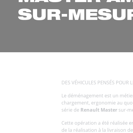
SUR-MESU
DES VÉHICULES PENSÉS POUR
Le déménagement est un métier q
chargement, ergonomie au quot
série de
Renault Master
sur-m
Cette opération a été réalisée 
de la réalisation à la livraison d