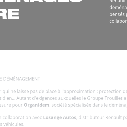
Renault
déménag
RE
pensés p
collabor
 LE DÉMÉNAGEMENT
ui ne laisse pas de place à l'approximation : protection de
idien… Autant d'exigences auxquelles le Groupe Trouillet
esure pour
Organidem
, société spécialisée dans le démén
en collaboration avec
Losange Autos
, distributeur Renault pa
es véhicules.