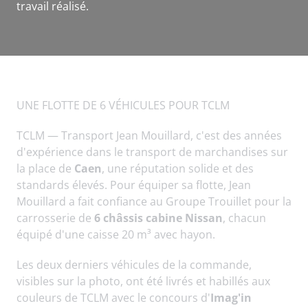
travail réalisé.
UNE FLOTTE DE 6 VÉHICULES POUR TCLM
TCLM — Transport Jean Mouillard, c'est des années
d'expérience dans le transport de marchandises sur
la place de
Caen
, une réputation solide et des
standards élevés. Pour équiper sa flotte, Jean
Mouillard a fait confiance au Groupe Trouillet pour la
carrosserie de
6 châssis cabine Nissan
, chacun
équipé d'une caisse 20 m³ avec hayon.
Les deux derniers véhicules de la commande,
visibles sur la photo, ont été livrés et habillés aux
couleurs de TCLM avec le concours d'
Imag'in