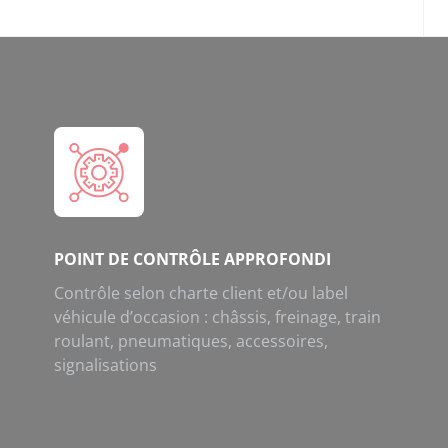
POINT DE CONTRÔLE APPROFONDI
Contrôle selon charte client et/ou label
véhicule d’occasion : châssis, freinage, train
roulant, pneumatiques, accessoires,
signalisations