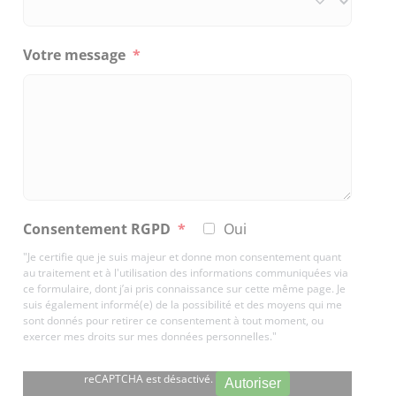
Votre message
*
Consentement RGPD
*
Oui
"Je certifie que je suis majeur et donne mon consentement quant
au traitement et à l'utilisation des informations communiquées via
ce formulaire, dont j’ai pris connaissance sur cette même page. Je
suis également informé(e) de la possibilité et des moyens qui me
sont donnés pour retirer ce consentement à tout moment, ou
exercer mes droits sur mes données personnelles."
reCAPTCHA est désactivé.
Autoriser