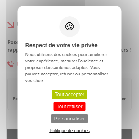
X
UNE QUESTION ?
Posez nous vos questions ou bien faites-vous
Respect de votre vie privée
rappeler gratuitement par l’un de nos conseillers !
Nous utilisons des cookies pour améliorer
votre expérience, mesurer l'audience et
01 81 87 08 77
proposer des contenus adaptés. Vous
pouvez accepter, refuser ou personnaliser
vos choix.
Tout accepter
Posez-nous une
Être rappelé
Présentation en
question
gratuitement
visio
Tout refuser
Personnaliser
Politique de cookies