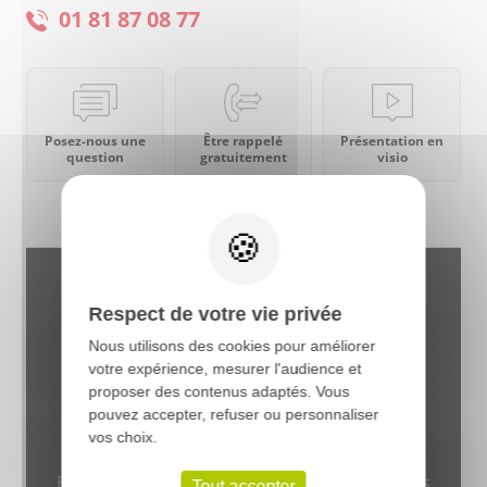
01 81 87 08 77
Posez-nous une
Être rappelé
Présentation en
question
gratuitement
visio
X
Respect de votre vie privée
Nous utilisons des cookies pour améliorer
votre expérience, mesurer l'audience et
proposer des contenus adaptés. Vous
pouvez accepter, refuser ou personnaliser
vos choix.
GARANTIE CARROSSIER CONSTRUCTEUR
Bénéficiez d’une expertise fondée sur +65 ans
Tout accepter