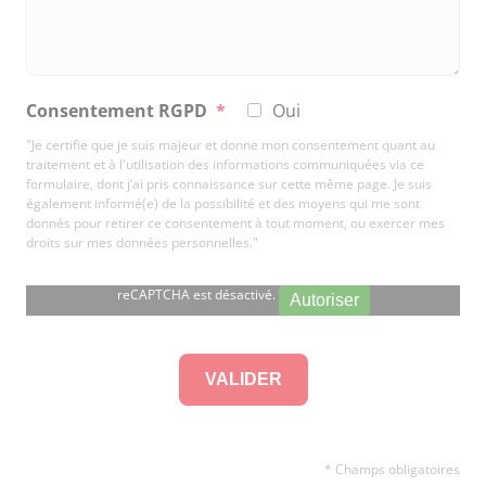
Consentement RGPD
*
Oui
"Je certifie que je suis majeur et donne mon consentement quant au
traitement et à l'utilisation des informations communiquées via ce
formulaire, dont j’ai pris connaissance sur cette même page. Je suis
également informé(e) de la possibilité et des moyens qui me sont
donnés pour retirer ce consentement à tout moment, ou exercer mes
droits sur mes données personnelles."
reCAPTCHA est désactivé.
Autoriser
* Champs obligatoires