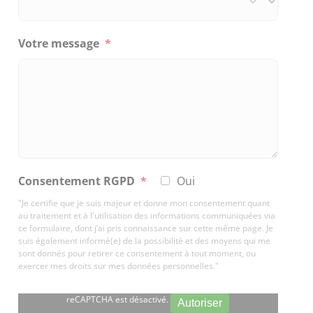
Votre message
*
Consentement RGPD
*
Oui
"Je certifie que je suis majeur et donne mon consentement quant
au traitement et à l'utilisation des informations communiquées via
ce formulaire, dont j’ai pris connaissance sur cette même page. Je
suis également informé(e) de la possibilité et des moyens qui me
sont donnés pour retirer ce consentement à tout moment, ou
exercer mes droits sur mes données personnelles."
reCAPTCHA est désactivé.
Autoriser