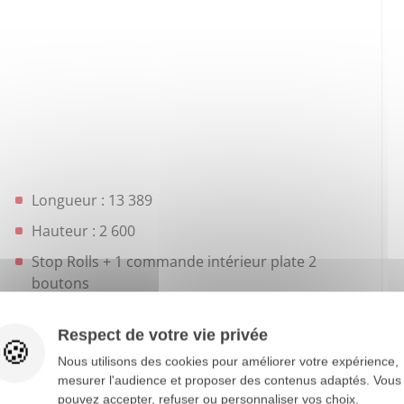
Longueur : 13 389
Hauteur : 2 600
Stop Rolls + 1 commande intérieur plate 2
boutons
Groupe marque : CARRIER VECTOR 1950 MT
ou TK SLXi Spec-trum 2 50 s3 Classe C
Respect de votre vie privée
Nous utilisons des cookies pour améliorer votre expérience,
Enregistreur : DATACOLD 600T PRINT
mesurer l'audience et proposer des contenus adaptés. Vous
Ouverture Arrière 2 Portes battantes
pouvez accepter, refuser ou personnaliser vos choix.