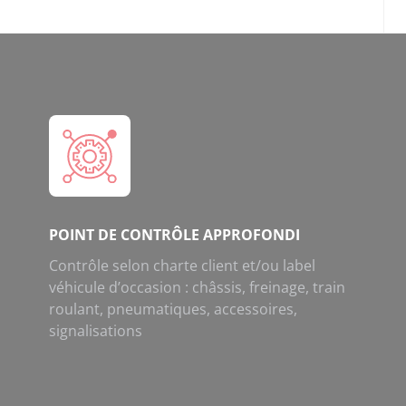
POINT DE CONTRÔLE APPROFONDI
Contrôle selon charte client et/ou label
véhicule d’occasion : châssis, freinage, train
roulant, pneumatiques, accessoires,
signalisations