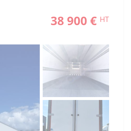
38 900 €
HT