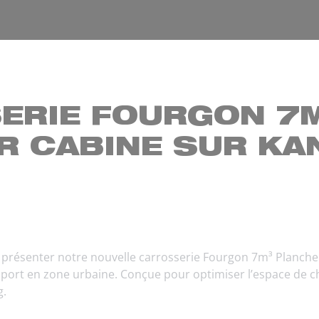
ERIE FOURGON 7
R CABINE SUR KA
ésenter notre nouvelle carrosserie Fourgon 7m³ Plancher
port en zone urbaine. Conçue pour optimiser l’espace de ch
g.