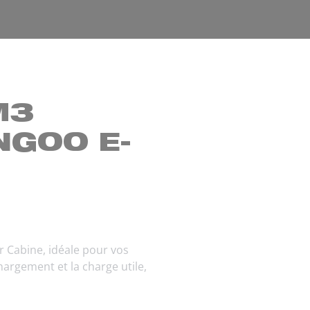
M3
NGOO E-
 Cabine, idéale pour vos
argement et la charge utile,