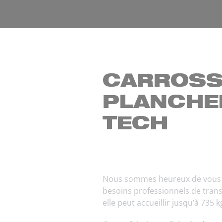
CARROSS
PLANCHE
TECH
Nous sommes heureux de vous pr
besoins professionnels de trans
elle peut accueillir jusqu’à 735 k