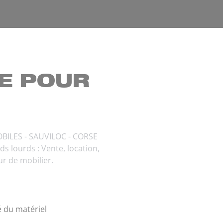
E POUR
OBILES - SAUVILOC - CORSE
s lourds : Vente, location,
ur de mobilier.
é du matériel