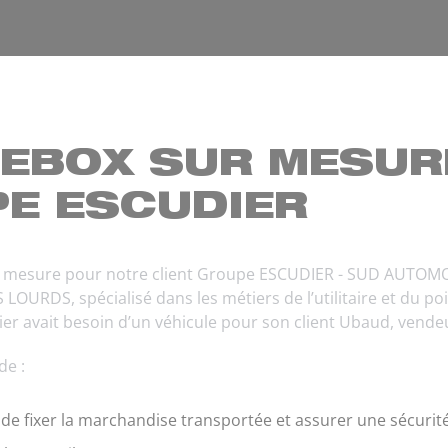
MEBOX SUR MESUR
PE ESCUDIER
ur mesure pour notre client Groupe ESCUDIER - SUD AUTOM
URDS, spécialisé dans les métiers de l’utilitaire et du poid
ier avait besoin d’un véhicule pour son client Ubaud, vende
de :
 de fixer la marchandise transportée et assurer une sécurit