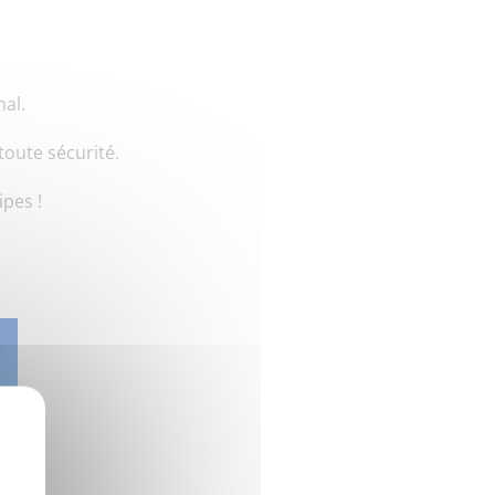
nal.
oute sécurité.
ipes !
X