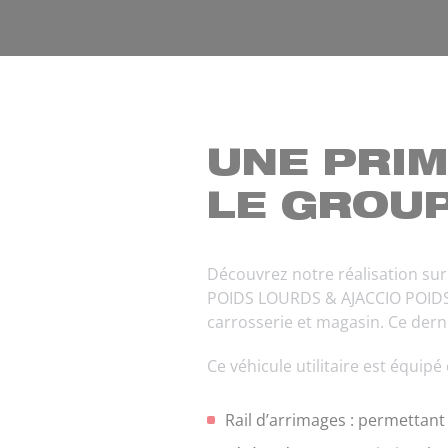
UNE PRI
LE GROU
Découvrez notre réalisation s
POIDS LOURDS & AJACCIO POIDS LO
carrosserie et magasin. Ce dern
Ce véhicule utilitaire est équipé 
Rail d’arrimages : permettant