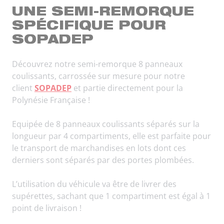
UNE SEMI-REMORQUE
SPÉCIFIQUE POUR
SOPADEP
Découvrez notre semi-remorque 8 panneaux
coulissants, carrossée sur mesure pour notre
client
SOPADEP
et partie directement pour la
Polynésie Française !
Equipée de 8 panneaux coulissants séparés sur la
longueur par 4 compartiments, elle est parfaite pour
le transport de marchandises en lots dont ces
derniers sont séparés par des portes plombées.
L’utilisation du véhicule va être de livrer des
supérettes, sachant que 1 compartiment est égal à 1
point de livraison !